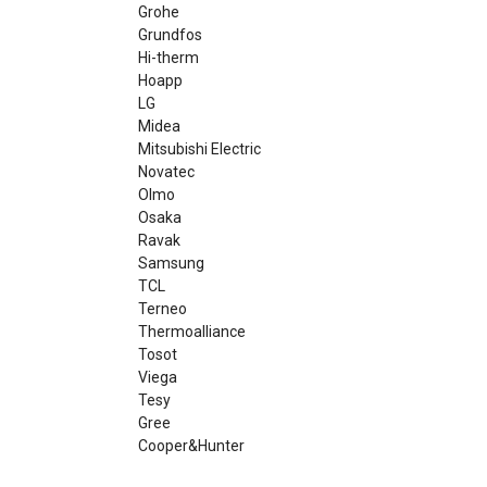
Grohe
Grundfos
Hi-therm
Hoapp
LG
Midea
Mitsubishi Electric
Novatec
Olmo
Osaka
Ravak
Samsung
TCL
Terneo
Thermoalliance
Tosot
Viega
Tesy
Gree
Cooper&Hunter