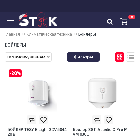
0
Корзина
Главная
Климатическая техника
Бойлеры
Корзина пустая
БОЙЛЕРЫ
за замовчуванням
Фильтры
-20%
БОЙЛЕР TESY BiLight GCV 5044
Бойлер 30 Л Atlantic O'Pro P
20 B1…
VM 030…