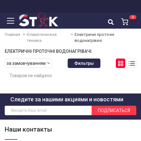
0
Корзина
Главная
Климатическая
Електричні проточні
техника
водонагрівачі
Корзина пустая
ЕЛЕКТРИЧНІ ПРОТОЧНІ ВОДОНАГРІВАЧІ
за замовчуванням
Фильтры
Товаров не найдено
Следите за нашими акциями и новостями
ПОДПИСАТЬСЯ
Наши контакты