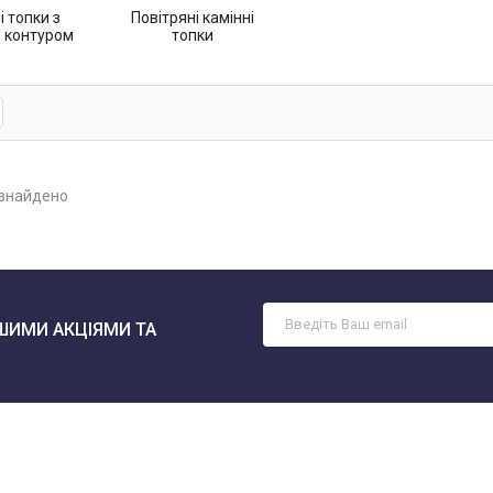
і топки з
Повітряні камінні
 контуром
топки
 знайдено
ШИМИ АКЦІЯМИ ТА