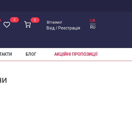
0
0
UA
Вітаємо!
RU
Вхід
/
Реєстрація
ТАКТИ
БЛОГ
АКЦІЙНІ ПРОПОЗИЦІЇ
ни