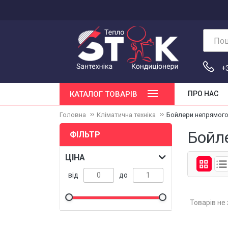
Пош
+
КАТАЛОГ ТОВАРІВ
ПРО НАС
Головна
Кліматична техніка
Бойлери непрямого
Бойл
ФІЛЬТР
ЦІНА
від
до
Товарів не