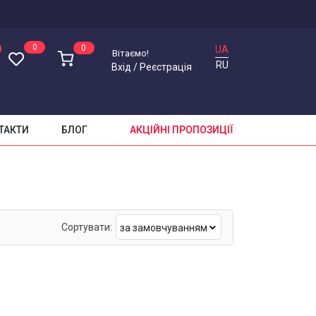
0
0
UA
Вітаємо!
RU
Вхід
/
Реєстрація
ТАКТИ
БЛОГ
АКЦІЙНІ ПРОПОЗИЦІЇ
Сортувати:
за замовчуванням